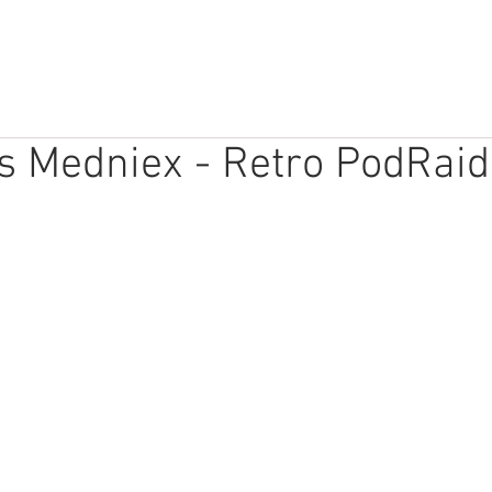
TEHNOLOĢIJAS
VIDEO
MINI-FEST
ARHĪVI
VEIKAL
s Medniex - Retro PodRai