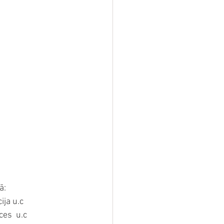
ā:
ija u.c
ces  u.c