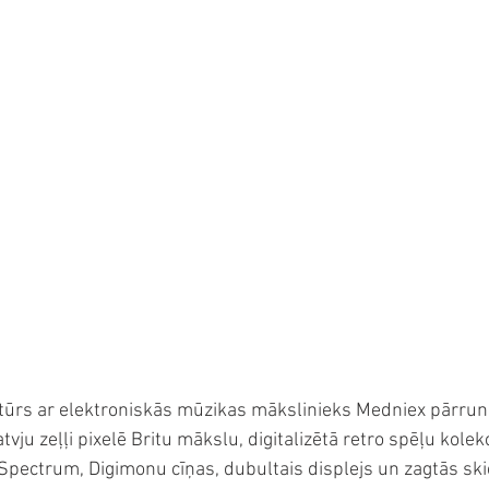
rtūrs ar elektroniskās mūzikas mākslinieks Medniex pārrun
vju zeļļi pixelē Britu mākslu, digitalizētā retro spēļu kolekc
Spectrum, Digimonu cīņas, dubultais displejs un zagtās ski