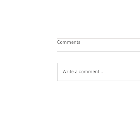
Comments
Write a comment...
Aplaizītie kārtridži - Retro
PodRaide EP6