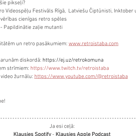
ošie pikseļi?
 Videospēļu Festivāls Rīgā,  Latviešu Čiptūnisti, Inktober 
Ievērības cienīgas retro spēles
 Papildinātie zaļie mutanti
vitātēm un retro pasākumiem: 
www.retroistaba.com
 sarunām diskordā: 
https://ej.uz/retrokomuna
em strīmiem: 
https://www.twitch.tv/retroistaba
video žurnālu: 
https://www.youtube.com/@retroistaba
ne!
Ja esi ceļā:
Klausies Spotify
 - 
Klausies Apple Podcast