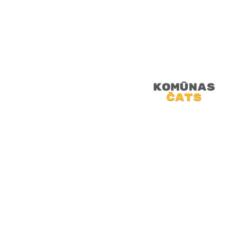
Retro Video Sp
Magnetofoni, Kasete
Retro Artūrs aic
saliekamā dīvana,
doties atpakaļ pagā
SĀKUMS
JAUNUMI
PODRAIDE
TEHNOLOĢIJAS
VIDEO
MINI-FEST