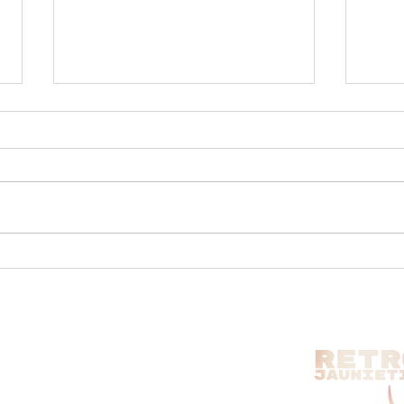
Vadu Perversuļi bez Sniega -
Vai 
Retro PodRaide EP5
PodR