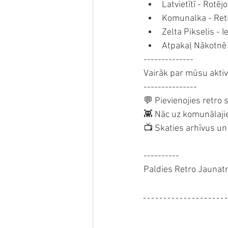
Latvietītī - Rotēj
Komunalka - Retro
Zelta Pikselis - 
Atpakaļ Nākotnē -
--------------
Vairāk par mūsu akti
---------------
💬 Pievienojies retro
👾 Nāc uz komunālaji
📺 Skaties arhīvus un 
----------
Paldies Retro Jaunat