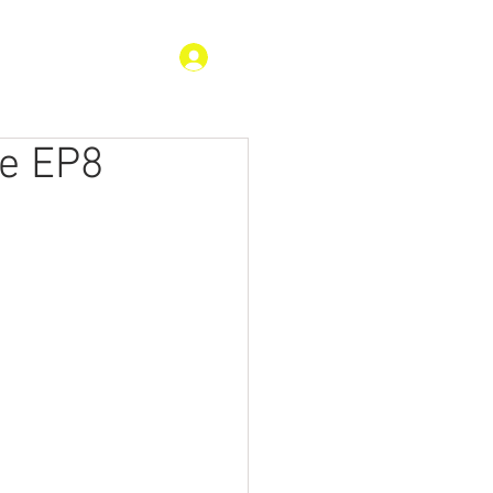
Log In
S
de EP8