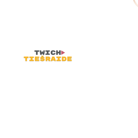
ēles, Kompjūteri,
Lenšu
s, Vinila Plates un VHS Kino.
ina Tevi piesēst uz vecā
 pie lampu televizora un
tnē.