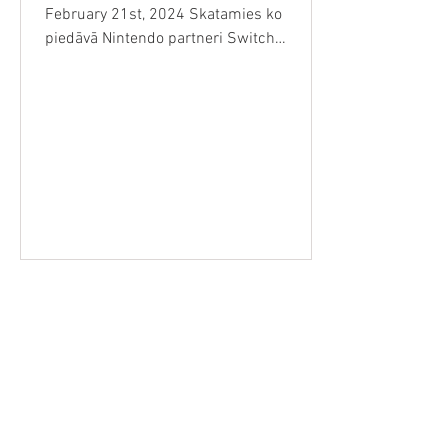
February 21st, 2024 Skatamies ko
piedāvā Nintendo partneri Switch
konsolei.
Retro Video Spēles, Kompjūteri
Magnetofoni, Kasetes, Vinila Plates un VH