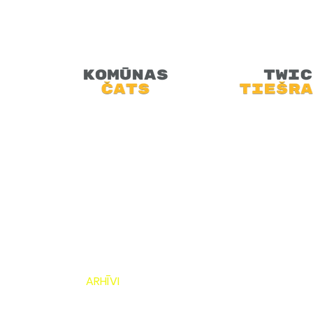
Retro Artūrs aicina Tevi piesēst u
saliekamā dīvana, pie lampu televiz
doties atpakaļ pagātnē.
SĀKUMS
JAUNUMI
PODRAIDE
TEHNOLOĢIJAS
VIDEO
MINI-FEST
ARHĪVI
VEIKALS