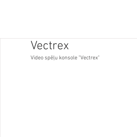
SĀKUMS
JAUNUMI
PODRAIDE
TEHNOLOĢIJAS
VID
Vectrex
Video spēļu konsole "Vectrex"