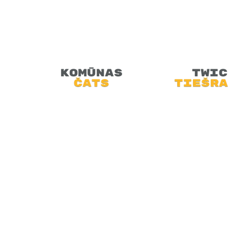
Retro Video Spēles, Kompjūteri
Magnetofoni, Kasetes, Vinila Plates un VH
Retro Artūrs aicina Tevi piesēst u
saliekamā dīvana, pie lampu televiz
doties atpakaļ pagātnē.
SĀKUMS
JAUNUMI
PODRAIDE
TEHNOLOĢIJAS
VIDEO
MINI-FEST
ARHĪVI