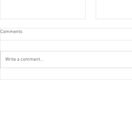
Comments
Dendy Junio
Sega Mega Drive
Write a comment...