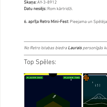
Skaņa:
 AY-3-8912
Datu nesējs:
 Rom kārtridži.
6. aprīļa Retro Mini-Fest:
 Pieejama un Spēlēj
No Retro Istabas biedra 
Laurais 
personīgās ko
Top Spēles: