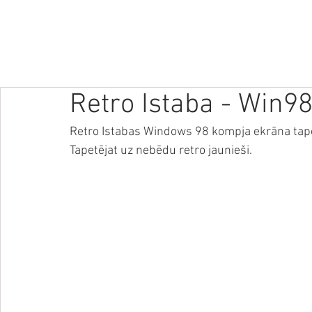
SĀKUMS
JAUNUMI
PODRAIDE
TEHNOLOĢIJAS
VID
Retro Istaba - Win9
Retro Istabas Windows 98 kompja ekrāna tapet
Tapetējat uz nebēdu retro jaunieši.