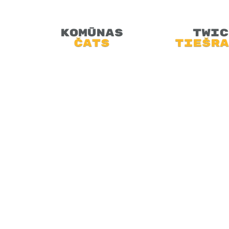
doties atpakaļ pagātnē.
SĀKUMS
JAUNUMI
PODRAIDE
TEHNOLOĢIJAS
VIDEO
MINI-FEST
ARHĪVI
VEIKALS