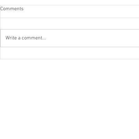
Comments
Write a comment...
Kā izvēlēties CRT TV Retro
Spēlēm
Retro Video Spēles, Kompjūteri
Magnetofoni, Kasetes, Vinila Plates un VH
Retro Artūrs aicina Tevi piesēst u
saliekamā dīvana, pie lampu televiz