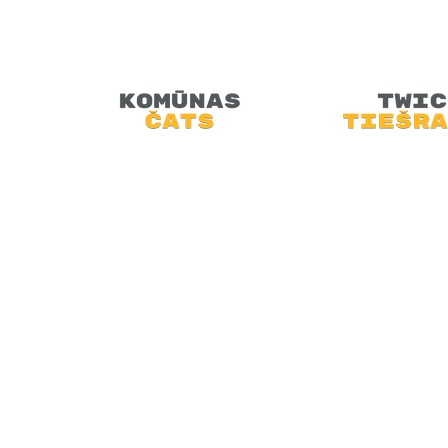
Retro Artūrs aicina Tevi piesēst u
saliekamā dīvana, pie lampu televiz
doties atpakaļ pagātnē.
SĀKUMS
JAUNUMI
PODRAIDE
TEHNOLOĢIJAS
VIDEO
MINI-FEST
ARHĪVI
VEIKALS