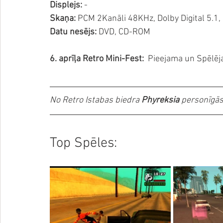
Displejs:
 -
Skaņa:
 PCM 2Kanāli 48KHz, Dolby Digital 5.1,
Datu nesējs:
 DVD, CD-ROM
6. aprīļa Retro Mini-Fest:
 Pieejama un Spēlē
No Retro Istabas biedra 
Phyreksia
 personīgās
Top Spēles: