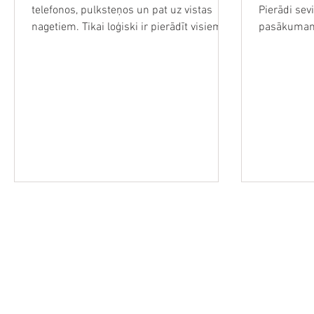
telefonos, pulksteņos un pat uz vistas
Pierādi sev
nagetiem. Tikai loģiski ir pierādīt visiem
pasākumam 
savu pārākumu šajā...
spēlē “Kur T
Retro Video Spēles, Kompjūteri
Magnetofoni, Kasetes, Vinila Plates un VH