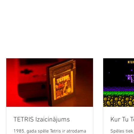
SĀKUMS
JAUNUMI
PODRAIDE
TEHNOLOĢIJAS
VID
TETRIS Izaicinājums
Kur Tu Te
1985. gada spēle Tetris ir atrodama
Spēles tiek