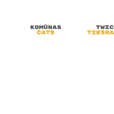
Retro Artūrs aicina Tevi piesēst u
saliekamā dīvana, pie lampu televiz
doties atpakaļ pagātnē.
SĀKUMS
JAUNUMI
PODRAIDE
TEHNOLOĢIJAS
VIDEO
MINI-FEST
ARHĪVI
VEIKALS