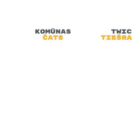
Retro Artūrs aicina Tevi piesēst u
saliekamā dīvana, pie lampu televiz
doties atpakaļ pagātnē.
SĀKUMS
JAUNUMI
PODRAIDE
TEHNOLOĢIJAS
VIDEO
MINI-FEST
ARHĪVI
VEIKALS