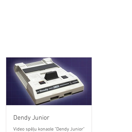
SĀKUMS
JAUNUMI
PODRAIDE
TEHNOLOĢIJAS
VID
Dendy Junior
Video spēļu konaole "Dendy Junior"