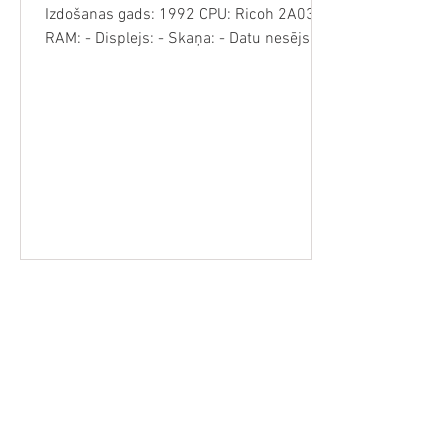
Izdošanas gads: 1992 CPU: Ricoh 2A03
RAM: - Displejs: - Skaņa: - Datu nesējs:
Kartridži 6. aprīļa...
Retro Video Spēles, Kompjūteri
Magnetofoni, Kasetes, Vinila Plates un VH