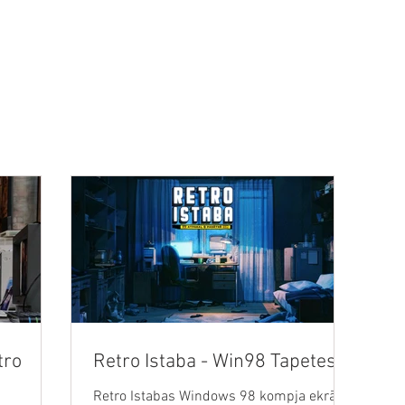
TEHNOLOĢIJAS
VIDEO
MINI-FEST
ARHĪVI
VEIKAL
tro
Retro Istaba - Win98 Tapetes
Retro Istabas Windows 98 kompja ekrāna