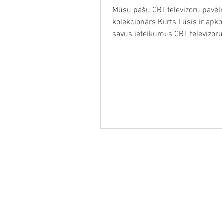
Mūsu pašu CRT televizoru pavēl
kolekcionārs Kurts Lūsis ir apko
savus ieteikumus CRT televizoru 
Retro Video Sp
Magnetofoni, Kasete