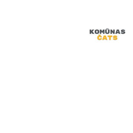
Retro Artūrs aic
saliekamā dīvana,
doties atpakaļ pagā
SĀKUMS
JAUNUMI
PODRAIDE
TEHNOLOĢIJAS
VIDEO
MINI-FEST
ARHĪVI
VEIKALS