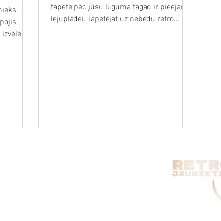
tapete pēc jūsu lūguma tagad ir pieejama
nieks,
lejuplādei. Tapetējat uz nebēdu retro
pojis
jaunieši.
izvēlē.
ēles, Kompjūteri,
Lenšu
s, Vinila Plates un VHS Kino.