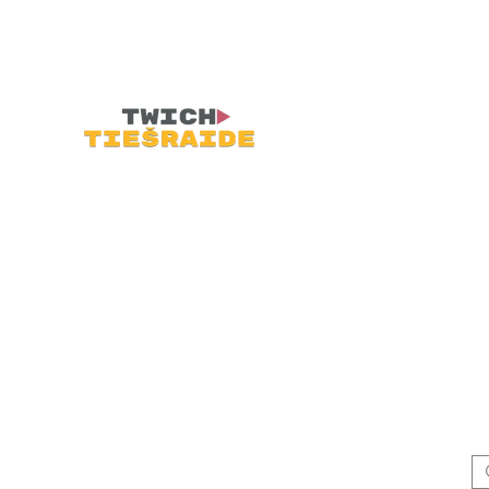
ina Tevi piesēst uz vecā
 pie lampu televizora un
tnē.